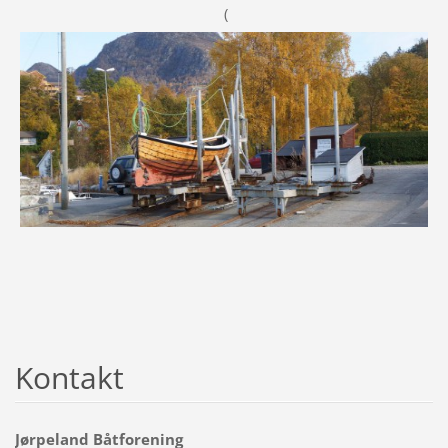
(
Kontakt
Jørpeland Båtforening