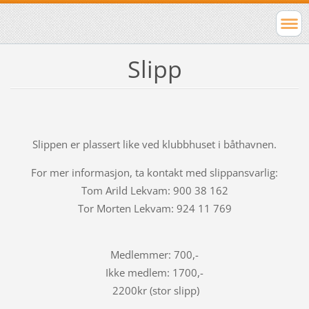
Slipp
Slippen er plassert like ved klubbhuset i båthavnen.
For mer informasjon, ta kontakt med slippansvarlig:
Tom Arild Lekvam: 900 38 162
Tor Morten Lekvam: 924 11 769
Medlemmer: 700,-
Ikke medlem: 1700,-
2200kr (stor slipp)