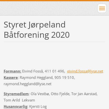
Styret Jørpeland
Båtforening 2020
Formann:
Eivind Fosså, 411 01 496,
eivind.fossa@lyse.net
Kassere
: Raymond Heggland, 905 19 510,
raymond.heggland@lyse.net
Styremedlem
: Ola Vestbø, Otto Fjelde, Tor Jan Aarstad,
Tom Arild Lekvam
Husansvarlig
: Kjersti Log