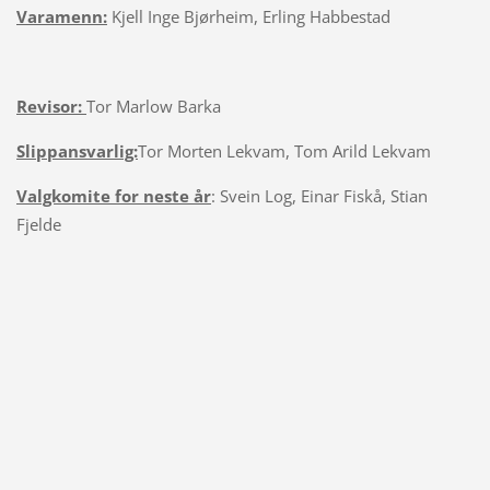
Varamenn:
Kjell Inge Bjørheim, Erling Habbestad
Revisor:
Tor Marlow Barka
Slippansvarlig:
Tor Morten Lekvam, Tom Arild Lekvam
Valgkomite for neste år
: Svein Log, Einar Fiskå, Stian
Fjelde